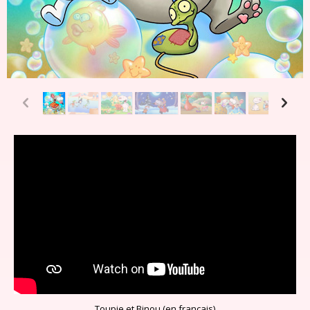
p
n
Toupie et Binou (en français)